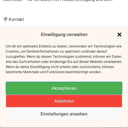
Kontakt
E-Mail: info@uschis-world.at
Einwilligung verwalten
Österreich
Um dir ein optimales Erlebnis zu bieten, verwenden wir Technologien wie
Cookies, um Geräteinformationen zu speichern und/oder darauf
Instagram: @uschifinster
zuzugreifen. Wenn du diesen Technologien zustimmst, können wir Daten
wie das Surfverhalten oder eindeutige IDs auf dieser Website verarbeiten.
Wenn du deine Einwillligung nicht erteilst oder zurückziehst, können
bestimmte Merkmale und Funktionen beeinträchtigt werden.
Newsletter
Akzeptieren
„Hol dir Inspiration für Alltag & Küche –
Hier eintragen
Ablehnen
© 2025 Uschis World
Einstellungen ansehen
[
Impressum]
|
[
Datenschutz
]