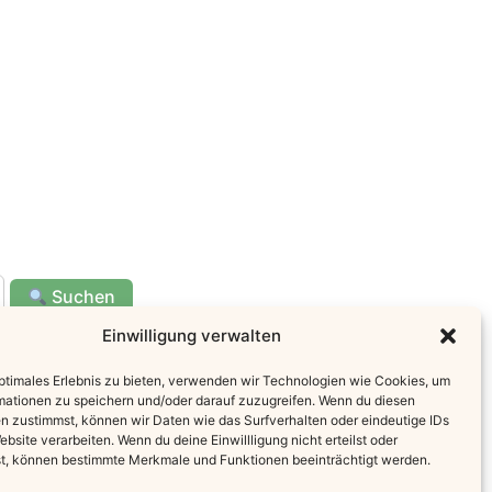
Suchen
Einwilligung verwalten
Newsletter
optimales Erlebnis zu bieten, verwenden wir Technologien wie Cookies, um
mationen zu speichern und/oder darauf zuzugreifen. Wenn du diesen
„Hol dir Inspiration für Alltag & Küche –
n zustimmst, können wir Daten wie das Surfverhalten oder eindeutige IDs
ebsite verarbeiten. Wenn du deine Einwillligung nicht erteilst oder
Hier eintragen
t, können bestimmte Merkmale und Funktionen beeinträchtigt werden.