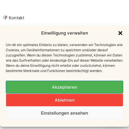
Kontakt
E-Mail: info@uschis-world.at
Einwilligung verwalten
Österreich
Um dir ein optimales Erlebnis zu bieten, verwenden wir Technologien wie
Cookies, um Geräteinformationen zu speichern und/oder darauf
Instagram: @uschifinster
zuzugreifen. Wenn du diesen Technologien zustimmst, können wir Daten
wie das Surfverhalten oder eindeutige IDs auf dieser Website verarbeiten.
Wenn du deine Einwillligung nicht erteilst oder zurückziehst, können
bestimmte Merkmale und Funktionen beeinträchtigt werden.
Newsletter
Akzeptieren
„Hol dir Inspiration für Alltag & Küche –
Hier eintragen
Ablehnen
© 2025 Uschis World
Einstellungen ansehen
[
Impressum]
|
[
Datenschutz
]