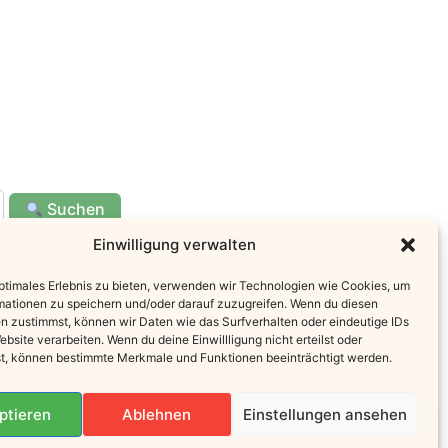
Suchen
Einwilligung verwalten
Newsletter
optimales Erlebnis zu bieten, verwenden wir Technologien wie Cookies, um
mationen zu speichern und/oder darauf zuzugreifen. Wenn du diesen
„Hol dir Inspiration für Alltag & Küche –
n zustimmst, können wir Daten wie das Surfverhalten oder eindeutige IDs
ebsite verarbeiten. Wenn du deine Einwillligung nicht erteilst oder
Hier eintragen
t, können bestimmte Merkmale und Funktionen beeinträchtigt werden.
2025 Uschis World
ptieren
Ablehnen
Einstellungen ansehen
pressum]
|
[
Datenschutz
]