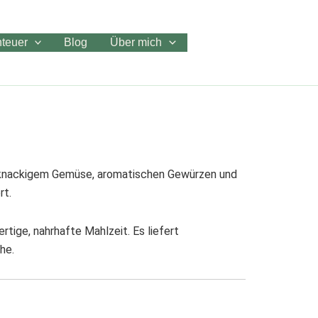
teuer
Blog
Über mich
t knackigem Gemüse, aromatischen Gewürzen und
rt.
tige, nahrhafte Mahlzeit. Es liefert
he.