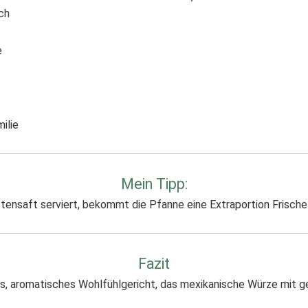
ch
e
ilie
Mein Tipp:
ttensaft serviert, bekommt die Pfanne eine Extraportion Frisc
Fazit
es, aromatisches Wohlfühlgericht, das mexikanische Würze mit ges