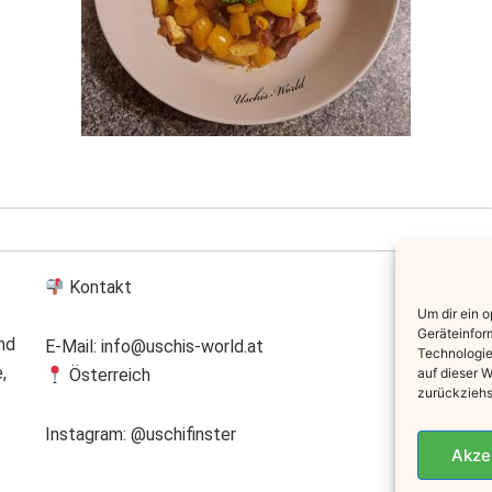
Kontakt
Um dir ein 
Geräteinfor
nd
E-Mail: info@uschis-world.at
Technologie
,
Österreich
auf dieser W
zurückziehs
Instagram: @uschifinster
© 
Akze
[
Im